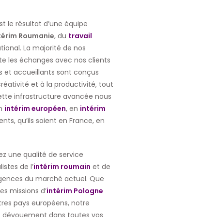
t le résultat d’une équipe
térim Roumanie
, du
travail
ional. La majorité de nos
lite les échanges avec nos clients
 et accueillants sont conçus
éativité et à la productivité, tout
ette infrastructure avancée nous
en
intérim européen
, en
intérim
ents, qu’ils soient en France, en
sez une qualité de service
istes de l’
intérim roumain
et de
xigences du marché actuel. Que
es missions d’
intérim Pologne
res pays européens, notre
 dévouement dans toutes vos