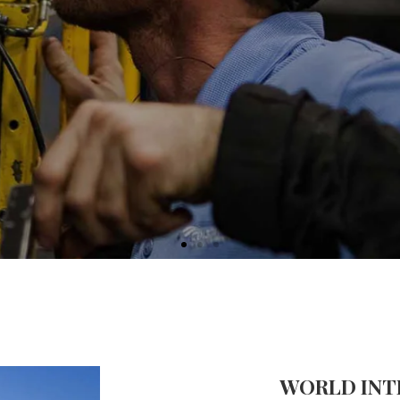
PLOI EN ROUMANIE
WORLD INT
e avec des intérimaires roumains hautement qualifiés.