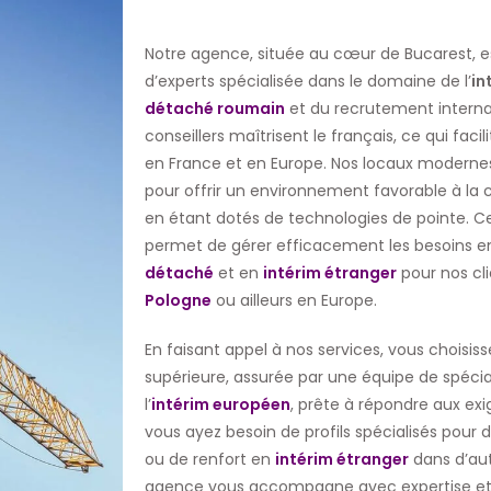
Notre agence, située au cœur de Bucarest, es
URS INTERIMAIRES
d’experts spécialisée dans le domaine de l’
in
détaché roumain
et du recrutement internat
conseillers maîtrisent le français, ce qui faci
en France et en Europe. Nos locaux modernes
pour offrir un environnement favorable à la cr
en étant dotés de technologies de pointe. C
permet de gérer efficacement les besoins 
détaché
et en
intérim étranger
pour nos cli
Pologne
ou ailleurs en Europe.
En faisant appel à nos services, vous choisis
supérieure, assurée par une équipe de spécial
l’
intérim européen
, prête à répondre aux e
vous ayez besoin de profils spécialisés pour d
ou de renfort en
intérim étranger
dans d’aut
agence vous accompagne avec expertise et