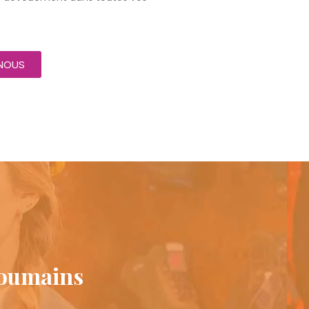
NOUS
 roumains