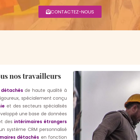
CONTACTEZ-NOUS
s nos travailleurs
s détachés
de haute qualité à
rigoureux, spécialement conçu
ie
et des secteurs spécialisés
éveloppé une base de données
t des
intérimaires étrangers
u’un système CRM personnalisé
imaires détachés
en fonction