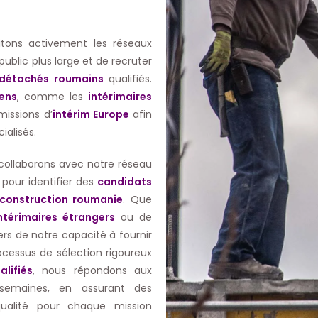
oitons activement les réseaux
public plus large et de recruter
s détachés roumains
qualifiés.
éens
, comme les
intérimaires
missions d’
intérim Europe
afin
ialisés.
ollaborons avec notre réseau
 pour identifier des
candidats
construction roumanie
. Que
ntérimaires étrangers
ou de
rs de notre capacité à fournir
ocessus de sélection rigoureux
alifiés
, nous répondons aux
semaines, en assurant des
ualité pour chaque mission