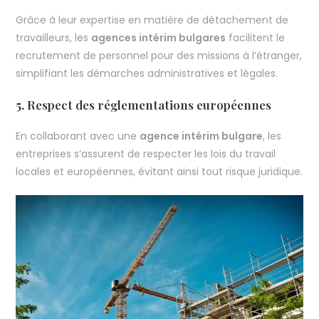
Grâce à leur expertise en matière de détachement de
travailleurs, les
agences intérim bulgares
facilitent le
recrutement de personnel pour des missions à l’étranger,
simplifiant les démarches administratives et légales.
5.
Respect des réglementations européennes
En collaborant avec une
agence intérim bulgare
, les
entreprises s’assurent de respecter les lois du travail
locales et européennes, évitant ainsi tout risque juridique.