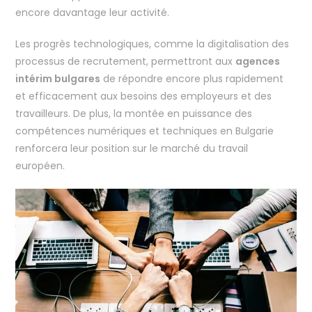
encore davantage leur activité.
Les progrès technologiques, comme la digitalisation des
processus de recrutement, permettront aux
agences
intérim bulgares
de répondre encore plus rapidement
et efficacement aux besoins des employeurs et des
travailleurs. De plus, la montée en puissance des
compétences numériques et techniques en Bulgarie
renforcera leur position sur le marché du travail
européen.