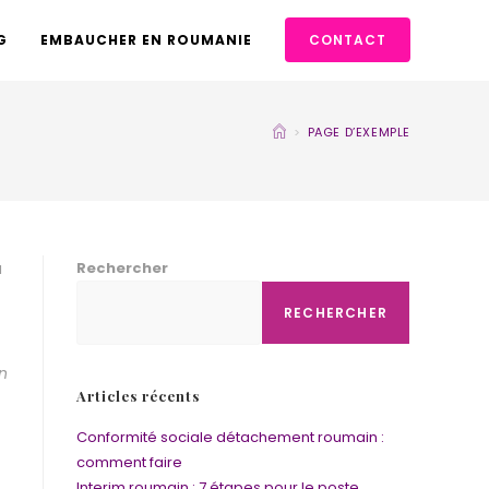
G
EMBAUCHER EN ROUMANIE
CONTACT
>
PAGE D’EXEMPLE
a
Rechercher
RECHERCHER
en
Articles récents
Conformité sociale détachement roumain :
comment faire
Interim roumain : 7 étapes pour le poste