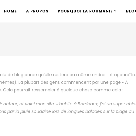
HOME
A PROPOS
POURQUOI LA ROUMANIE ?
BLO
icle de blog parce qu’elle restera au même endroit et apparaîtr
es thèmes). La plupart des gens commencent par une page « À
ite. Cela pourrait ressembler à quelque chose comme cela :
 acteur, et voici mon site. J’habite à Bordeaux, j’ai un super chi
rpris par la pluie soudaine lors de longues balades sur la plage au