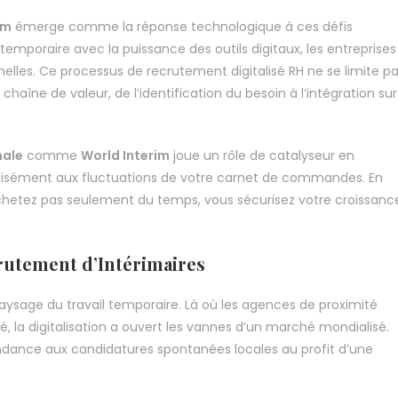
im
émerge comme la réponse technologique à ces défis
l temporaire avec la puissance des outils digitaux, les entreprises
nelles. Ce processus de recrutement digitalisé RH ne se limite p
la chaîne de valeur, de l’identification du besoin à l’intégration sur
nale
comme
World Interim
joue un rôle de catalyseur en
écisément aux fluctuations de votre carnet de commandes. En
chetez pas seulement du temps, vous sécurisez votre croissanc
crutement d’Intérimaires
ysage du travail temporaire. Là où les agences de proximité
té, la digitalisation a ouvert les vannes d’un marché mondialisé.
pendance aux candidatures spontanées locales au profit d’une