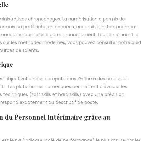
elle
dministratives chronophages. La numérisation a permis de
sormais un profil riche en données, accessible instantanément.
mandes impossibles à gérer manuellement, tout en affinant la
plus sur les méthodes modernes, vous pouvez consulter notre gui
sources de talents.
rique
s l’objectivation des compétences. Grâce à des processus
éduits. Les plateformes numériques permettent d’évaluer les
 techniques (soft skills et hard skills) avec une précision
orrespond exactement au descriptif de poste.
on du Personnel Intérimaire grâce au
e
est le KPI (indicateur clé de performance) le plus scruté par les