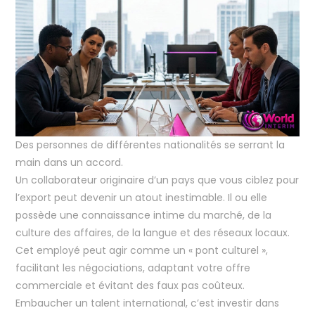
Des personnes de différentes nationalités se serrant la
main dans un accord.
Un collaborateur originaire d’un pays que vous ciblez pour
l’export peut devenir un atout inestimable. Il ou elle
possède une connaissance intime du marché, de la
culture des affaires, de la langue et des réseaux locaux.
Cet employé peut agir comme un « pont culturel »,
facilitant les négociations, adaptant votre offre
commerciale et évitant des faux pas coûteux.
Embaucher un talent international, c’est investir dans